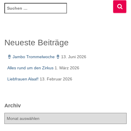
S
u
c
h
e
n
Neueste Beiträge
n
a
🪘 Jambo Trommelwoche 🪘
13. Juni 2026
c
h
Alles rund um den Zirkus
1. März 2026
:
Liebfrauen Alaaf!
13. Februar 2026
Archiv
A
r
c