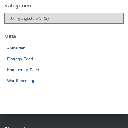
h
Kategorien
i
K
v
a
t
e
Meta
g
o
Anmelden
r
Eintrags-Feed
i
e
Kommentar-Feed
n
WordPress.org