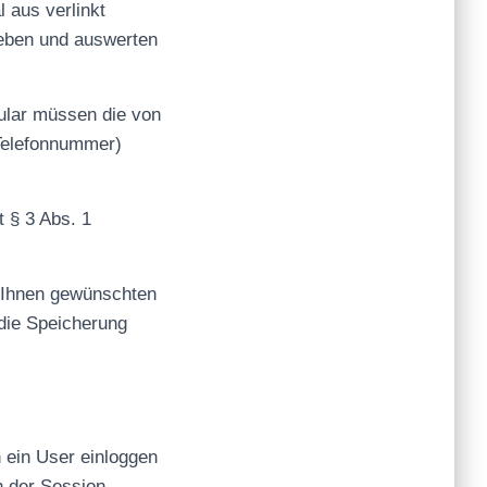
 aus verlinkt
heben und auswerten
mular müssen die von
 Telefonnummer)
t § 3 Abs. 1
 Ihnen gewünschten
die Speicherung
ein User einloggen
h der Session