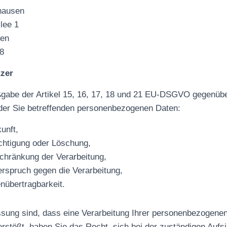
hausen
lee 1
sen
28
tzer
gabe der Artikel 15, 16, 17, 18 und 21 EU-DSGVO gegenübe
 der Sie betreffenden personenbezogenen Daten:
unft,
chtigung oder Löschung,
chränkung der Verarbeitung,
rspruch gegen die Verarbeitung,
nübertragbarkeit.
ssung sind, dass eine Verarbeitung Ihrer personenbezogene
erstößt, haben Sie das Recht, sich bei der zuständigen Aufs