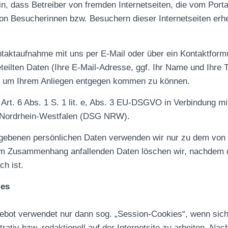
n, dass Betreiber von fremden Internetseiten, die vom Portal
on Besucherinnen bzw. Besuchern dieser Internetseiten er
ntaktaufnahme mit uns per E-Mail oder über ein Kontaktfor
geteilten Daten (Ihre E-Mail-Adresse, ggf. Ihr Name und Ihre
, um Ihrem Anliegen entgegen kommen zu können.
Art. 6 Abs. 1 S. 1 lit. e, Abs. 3 EU-DSGVO in Verbindung mi
 Nordrhein-Westfalen (DSG NRW).
egebenen persönlichen Daten verwenden wir nur zu dem von
em Zusammenhang anfallenden Daten löschen wir, nachdem 
ch ist.
ies
ot verwendet nur dann sog. „Session-Cookies“, wenn sich 
ativ bzw. redaktionell auf der Internetsite zu arbeiten. Nac