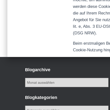
werden diese Cookie
die auf Ihrem Rechn
Angebot für Sie nut
lit. e, Abs. 3 EU-D
(DSG NRW).
Beim erstmaligen Be
Cookie-Nutzung hin
Blogarchive
B
l
o
g
Blogkategorien
a
r
B