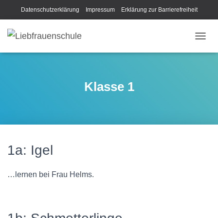
Datenschutzerklärung
Impressum
Erklärung zur Barrierefreiheit
N
A
V
I
G
Klasse 1
A
T
I
O
N
U
M
1a:
Igel
S
C
H
…lernen bei Frau Helms.
A
L
T
E