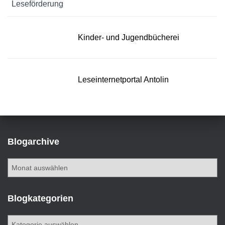
Leseförderung
Kinder- und Jugendbücherei
Leseinternetportal Antolin
Blogarchive
B
l
o
g
Blogkategorien
a
r
B