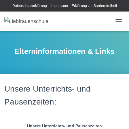
Datenschutzerklärung
Impressum
Erklärung zur Barrierefreiheit
N
A
V
I
G
Elterninformationen & Links
A
T
I
O
N
U
M
Unsere Unterrichts- und
S
C
Pausenzeiten:
H
A
L
T
E
Unsere Unterrichts- und Pausenzeiten