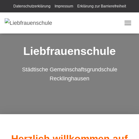
Datenschutzerklärung
Impressum
Erklärung zur Barrierefreiheit
N
A
V
I
Liebfrauenschule
G
A
T
Städtische Gemeinschaftsgrundschule
I
O
Recklinghausen
N
U
M
S
C
H
A
L
T
E
Herzlich willkommen auf