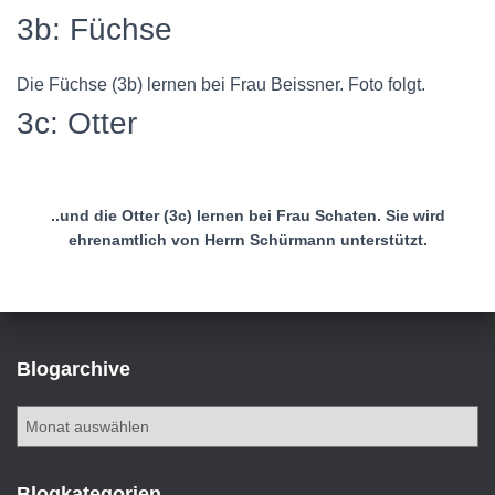
N
3b: Füchse
Die Füchse (3b) lernen bei Frau Beissner. Foto folgt.
3c: Otter
..und die Otter (3c) lernen bei Frau Schaten. Sie wird
ehrenamtlich von Herrn Schürmann unterstützt.
Blogarchive
B
l
o
g
Blogkategorien