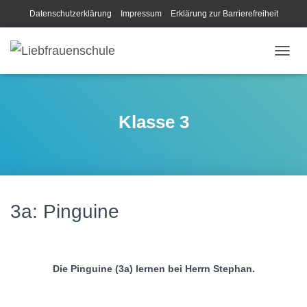
Datenschutzerklärung
Impressum
Erklärung zur Barrierefreiheit
N
A
V
I
G
Klasse 3
A
T
I
O
N
U
M
3a: Pinguine
S
C
H
A
Die Pinguine (3a) lernen bei Herrn Stephan.
L
T
E