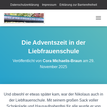
Datenschutzerklärung
Impressum
Erklärung zur Barrierefreiheit
N
A
V
I
G
Die Adventszeit in der
A
T
Liebfrauenschule
I
O
Veröffentlicht von
Cora Michaelis-Braun
am
29.
N
November 2025
U
M
S
C
H
A
Und obwohl er etwas später kam, war der Nikolaus auch in
L
T
der Liebfrauenschule. Mit seinem großen Sack voller
E
Schokolade und Hausaufgabenfrei für alle wurde er von