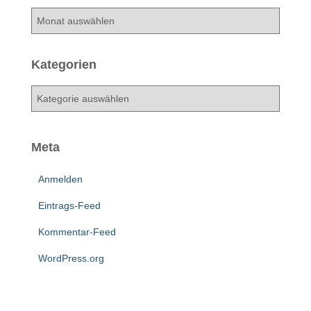
A
r
c
h
Kategorien
i
v
K
a
t
e
Meta
g
o
Anmelden
r
i
Eintrags-Feed
e
n
Kommentar-Feed
WordPress.org