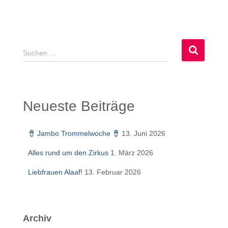
S
Suchen …
u
c
h
e
Neueste Beiträge
n
n
a
🪘 Jambo Trommelwoche 🪘
13. Juni 2026
c
h
Alles rund um den Zirkus
1. März 2026
:
Liebfrauen Alaaf!
13. Februar 2026
Archiv