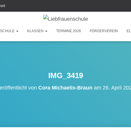
heit
SCHULE
KLASSEN
TERMINE 2026
FÖRDERVEREIN
EL
IMG_3419
eröffentlicht von
Cora Michaelis-Braun
am
26. April 20