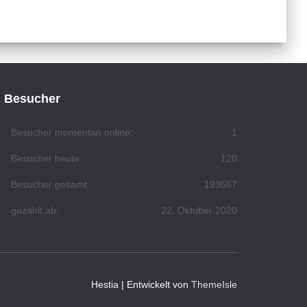
Besucher
Besucher momentan online:
1
Besucher heute:
120
Besucher gesamt:
193567
gezählt ab:
22. Oktober 2020
Hestia | Entwickelt von
ThemeIsle