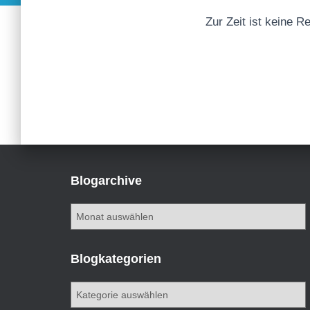
Zur Zeit ist keine R
Blogarchive
B
l
o
g
Blogkategorien
a
r
B
c
l