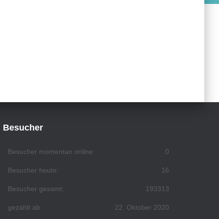
Besucher
Besucher momentan online:
0
Besucher heute:
16
Besucher gesamt:
193313
gezählt ab:
22. Oktober 2020