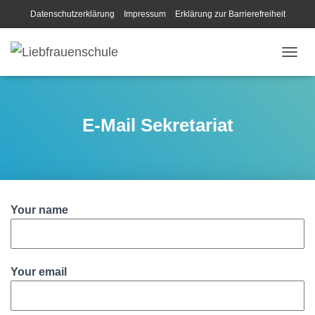
Datenschutzerklärung
Impressum
Erklärung zur Barrierefreiheit
N
A
V
I
G
E-Mail Sekretariat
A
T
I
O
N
U
Your name
M
S
C
H
A
Your email
L
T
E